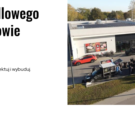
dlowego
owie
ktuj i wybuduj.